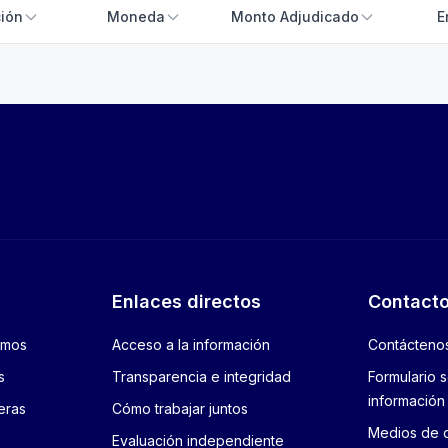
ión
Moneda
Monto Adjudicado
E
Enlaces directos
Contact
amos
Acceso a la información
Contácteno
s
Transparencia e integridad
Formulario s
información
eras
Cómo trabajar juntos
Medios de 
Evaluación independiente