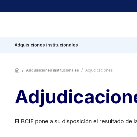
Quiénes 
S
Adquisiciones institucionales
Acerca del BCIE
Soluciones 
Historia
Soluciones 
Marco Regulatori
Exclusiones
/
Adquisiciones institucionales
/
Adjudicaciones
Memorias anuale
Prog
Adjudicacion
CAMBio II
Programa C
DINAMICA II
El BCIE pone a su disposición el resultado de